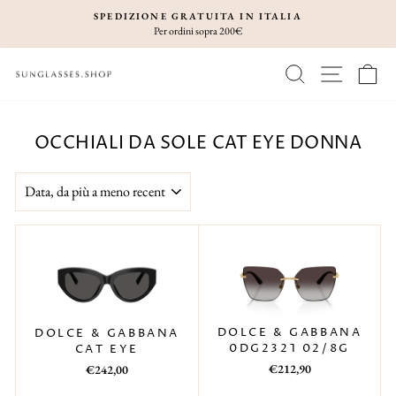
Vai
SPEDIZIONE GRATUITA IN ITALIA
direttamente
Per ordini sopra 200€
Metti
ai
in
CERCA
NAVIGA
C
contenuti
pausa
presentazione
OCCHIALI DA SOLE CAT EYE DONNA
ORDINA
DOLCE & GABBANA
DOLCE & GABBANA
0DG2321 02/8G
CAT EYE
Prezzo
Prezzo
€212,90
€242,00
di
scontato