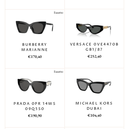
di
scontato
di
scontato
listino
listino
Esaurito
VERSACE 0VE4470B
BURBERRY
GB1/87
MARIANNE
Prezzo
Prezzo
Prezzo
Prezzo
€252,40
€170,40
di
scontato
di
scontato
listino
listino
Esaurito
MICHAEL KORS
PRADA 0PR 14WS
DUBAI
09Q5S0
Prezzo
Prezzo
Prezzo
Prezzo
€104,40
€190,90
di
scontato
di
scontato
listino
listino