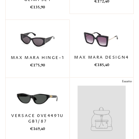
Prezzo
Prezzo
€172,40
Prezzo
Prezzo
di
scontato
€135,90
di
scontato
listino
listino
MAX MARA DESIGN4
MAX MARA HINGE-1
Prezzo
Prezzo
Prezzo
Prezzo
€185,40
€175,90
di
scontato
di
scontato
listino
listino
Esaurito
VERSACE 0VE4491U
GB1/87
Prezzo
Prezzo
€169,40
di
scontato