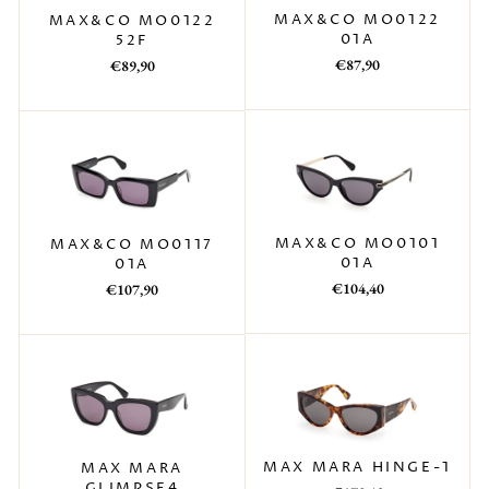
MAX&CO MO0122
MAX&CO MO0122
01A
52F
Prezzo
Prezzo
Prezzo
Prezzo
€87,90
€89,90
di
scontato
di
scontato
listino
listino
MAX&CO MO0101
MAX&CO MO0117
01A
01A
Prezzo
Prezzo
Prezzo
Prezzo
€104,40
€107,90
di
scontato
di
scontato
listino
listino
MAX MARA HINGE-1
MAX MARA
GLIMPSE4