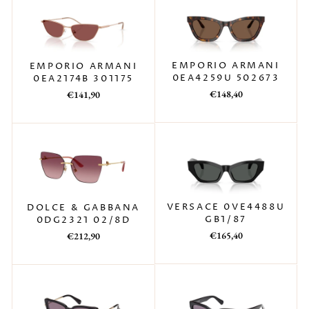
EMPORIO ARMANI
EMPORIO ARMANI
0EA4259U 502673
0EA2174B 301175
Prezzo
Prezzo
Prezzo
Prezzo
€148,40
€141,90
di
scontato
di
scontato
listino
listino
VERSACE 0VE4488U
DOLCE & GABBANA
GB1/87
0DG2321 02/8D
Prezzo
Prezzo
Prezzo
Prezzo
€165,40
€212,90
di
scontato
di
scontato
listino
listino