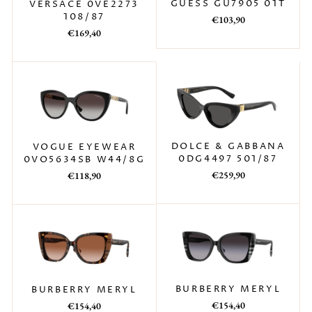
GUESS GU7905 01T
VERSACE 0VE2273
108/87
Prezzo
Prezzo
€103,90
Prezzo
Prezzo
di
scontato
€169,40
di
scontato
listino
listino
DOLCE & GABBANA
VOGUE EYEWEAR
0DG4497 501/87
0VO5634SB W44/8G
Prezzo
Prezzo
Prezzo
Prezzo
€259,90
€118,90
di
scontato
di
scontato
listino
listino
BURBERRY MERYL
BURBERRY MERYL
Prezzo
Prezzo
Prezzo
Prezzo
€154,40
€154,40