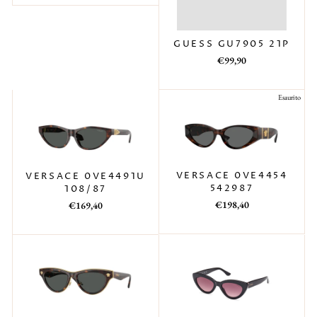
listino
GUESS GU7905 21P
Prezzo
Prezzo
€99,90
di
scontato
listino
Esaurito
VERSACE 0VE4454
VERSACE 0VE4491U
542987
108/87
Prezzo
Prezzo
Prezzo
Prezzo
€198,40
€169,40
di
scontato
di
scontato
listino
listino