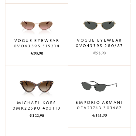
listino
VOGUE EYEWEAR
VOGUE EYEWEAR
0VO4339S 280/87
0VO4339S 515214
Prezzo
Prezzo
Prezzo
Prezzo
€93,90
€93,90
di
scontato
di
scontato
listino
listino
EMPORIO ARMANI
MICHAEL KORS
0EA2174B 301487
0MK2259U 403113
Prezzo
Prezzo
Prezzo
Prezzo
€141,90
€122,90
di
scontato
di
scontato
listino
listino