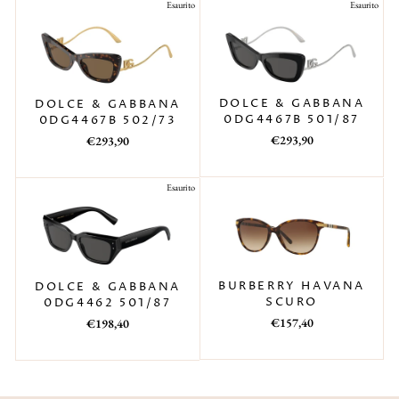
Esaurito
Esaurito
DOLCE & GABBANA
DOLCE & GABBANA
0DG4467B 501/87
0DG4467B 502/73
Prezzo
Prezzo
Prezzo
Prezzo
€293,90
€293,90
di
scontato
di
scontato
listino
listino
Esaurito
BURBERRY HAVANA
DOLCE & GABBANA
SCURO
0DG4462 501/87
Prezzo
Prezzo
Prezzo
Prezzo
€157,40
€198,40
di
scontato
di
scontato
listino
listino