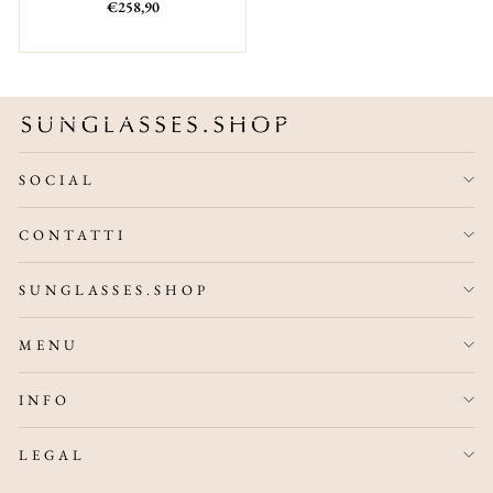
Prezzo
Prezzo
€258,90
di
scontato
listino
SOCIAL
CONTATTI
SUNGLASSES.SHOP
MENU
INFO
LEGAL