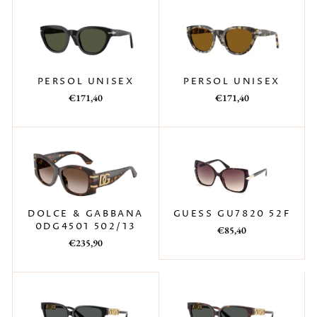
PERSOL UNISEX
PERSOL UNISEX
Prezzo
Prezzo
Prezzo
Prezzo
€171,40
€171,40
di
scontato
di
scontato
listino
listino
GUESS GU7820 52F
DOLCE & GABBANA
0DG4501 502/13
Prezzo
Prezzo
€85,40
Prezzo
Prezzo
di
scontato
€235,90
di
scontato
listino
listino