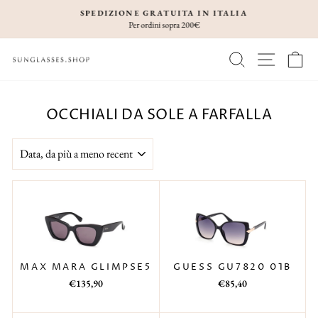
Vai
SPEDIZIONE GRATUITA IN ITALIA
direttamente
Per ordini sopra 200€
Metti
ai
in
CERCA
NAVIGA
C
contenuti
pausa
presentazione
OCCHIALI DA SOLE A FARFALLA
ORDINA
GUESS GU7820 01B
MAX MARA GLIMPSE5
Prezzo
Prezzo
Prezzo
Prezzo
€85,40
€135,90
di
scontato
di
scontato
listino
listino