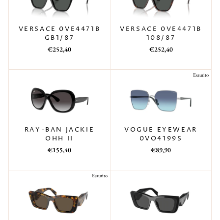
VERSACE 0VE4471B
VERSACE 0VE4471B
108/87
GB1/87
Prezzo
Prezzo
Prezzo
Prezzo
€252,40
€252,40
di
scontato
di
scontato
listino
listino
Esaurito
VOGUE EYEWEAR
RAY-BAN JACKIE
0VO4199S
OHH II
Prezzo
Prezzo
Prezzo
Prezzo
€89,90
€155,40
di
scontato
di
scontato
listino
listino
Esaurito