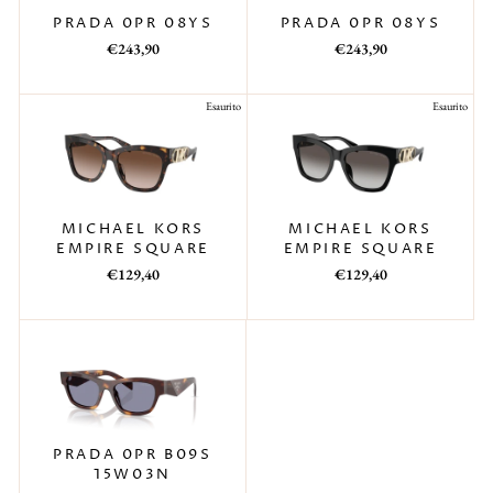
PRADA 0PR 08YS
PRADA 0PR 08YS
Prezzo
Prezzo
Prezzo
Prezzo
€243,90
€243,90
di
scontato
di
scontato
listino
listino
Esaurito
Esaurito
MICHAEL KORS
MICHAEL KORS
EMPIRE SQUARE
EMPIRE SQUARE
Prezzo
Prezzo
Prezzo
Prezzo
€129,40
€129,40
di
scontato
di
scontato
listino
listino
PRADA 0PR B09S
15W03N