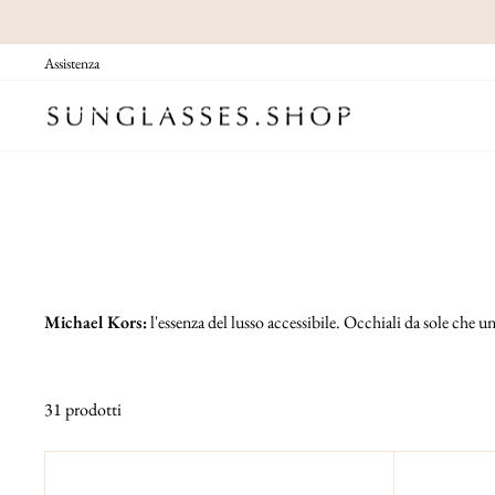
Vai
direttamente
Assistenza
ai
contenuti
Michael Kors:
l'essenza del lusso accessibile. Occhiali da sole che 
31 prodotti