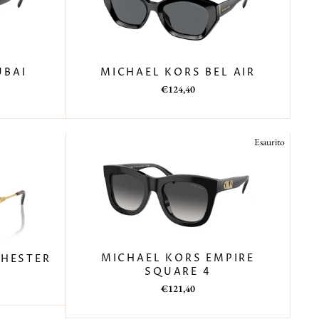
MICHAEL KORS BEL AIR
UBAI
Prezzo
Prezzo
€124,40
di
scontato
listino
Esaurito
MICHAEL KORS EMPIRE
CHESTER
SQUARE 4
Prezzo
Prezzo
€121,40
di
scontato
listino