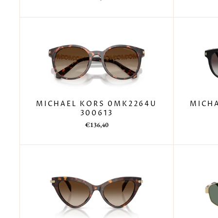
di
scontato
listino
MICHAEL KORS 0MK2264U
MICH
300613
Prezzo
Prezzo
€136,40
di
scontato
listino