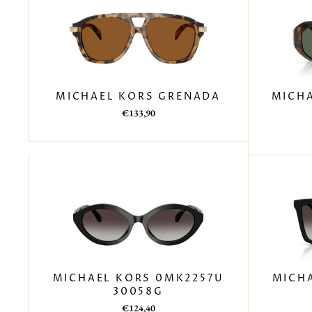
MICHAEL KORS GRENADA
MICH
Prezzo
Prezzo
€133,90
di
scontato
listino
MICHAEL KORS 0MK2257U
MICH
30058G
Prezzo
Prezzo
€124,40