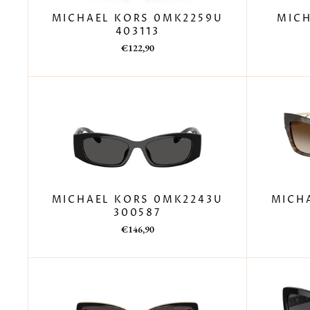
MICHAEL KORS 0MK2259U
MICH
403113
Prezzo
Prezzo
€122,90
di
scontato
listino
MICHAEL KORS 0MK2243U
MICH
300587
Prezzo
Prezzo
€146,90
di
scontato
listino