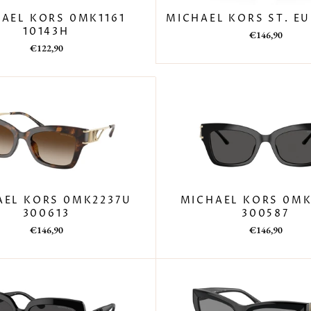
AEL KORS 0MK1161
MICHAEL KORS ST. E
10143H
Prezzo
Prezzo
€146,90
Prezzo
Prezzo
di
scontato
€122,90
di
scontato
listino
listino
AEL KORS 0MK2237U
MICHAEL KORS 0MK
300613
300587
Prezzo
Prezzo
Prezzo
Prezzo
€146,90
€146,90
di
scontato
di
scontato
listino
listino