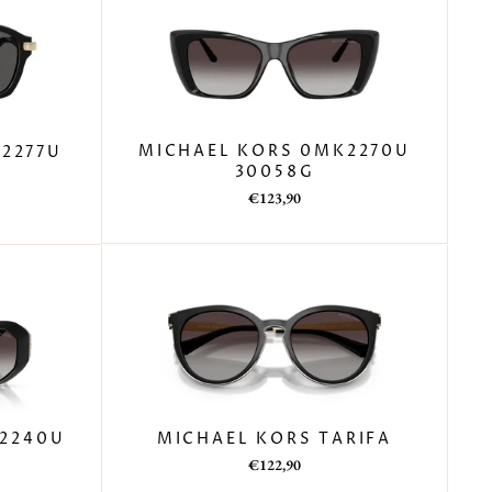
MICHAEL KORS 0MK2270U
2277U
30058G
Prezzo
Prezzo
€123,90
di
scontato
listino
MICHAEL KORS TARIFA
2240U
Prezzo
Prezzo
€122,90
di
scontato