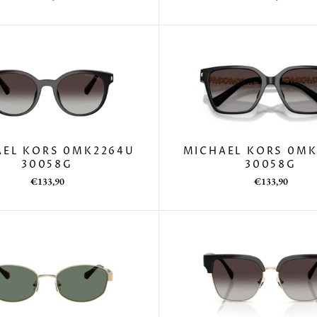
di
scontato
di
scontato
listino
listino
AEL KORS 0MK2264U
MICHAEL KORS 0MK
30058G
30058G
Prezzo
Prezzo
Prezzo
Prezzo
€133,90
€133,90
di
scontato
di
scontato
listino
listino