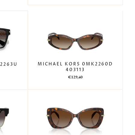
listino
MICHAEL KORS 0MK2260D
2263U
403113
Prezzo
Prezzo
€129,40
di
scontato
listino