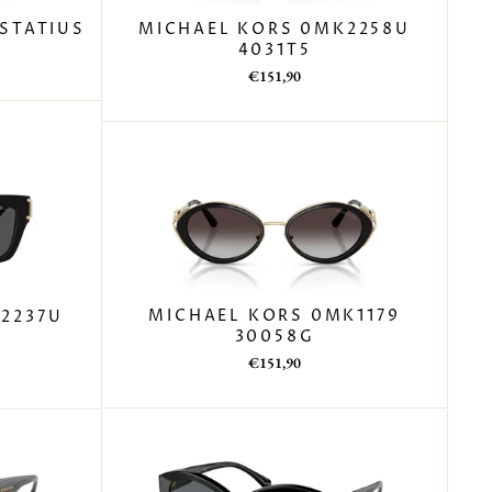
MICHAEL KORS 0MK2258U
USTATIUS
4031T5
Prezzo
Prezzo
€151,90
di
scontato
listino
MICHAEL KORS 0MK1179
2237U
30058G
Prezzo
Prezzo
€151,90
di
scontato
listino