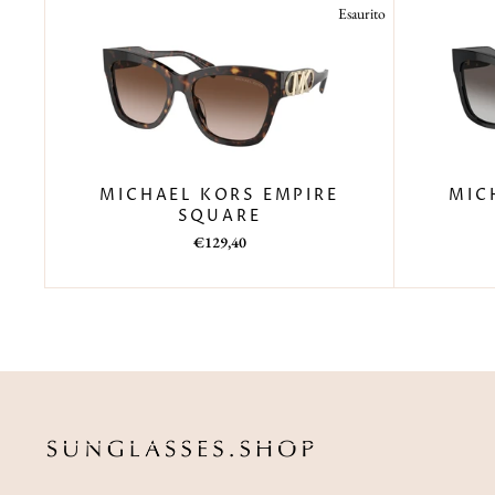
Esaurito
MICHAEL KORS EMPIRE
MIC
SQUARE
Prezzo
Prezzo
€129,40
di
scontato
listino