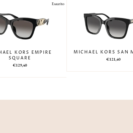
Esaurito
MICHAEL KORS SAN 
HAEL KORS EMPIRE
SQUARE
Prezzo
Prezzo
€121,40
di
scontato
Prezzo
Prezzo
€129,40
listino
di
scontato
listino