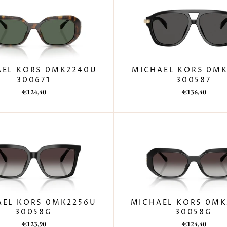
AEL KORS 0MK2240U
MICHAEL KORS 0MK
300671
300587
Prezzo
Prezzo
Prezzo
Prezzo
€124,40
€136,40
di
scontato
di
scontato
listino
listino
AEL KORS 0MK2256U
MICHAEL KORS 0MK
30058G
30058G
Prezzo
Prezzo
Prezzo
Prezzo
€123,90
€124,40