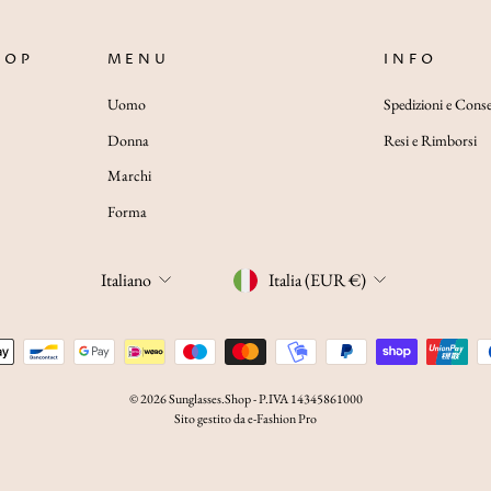
HOP
MENU
INFO
Uomo
Spedizioni e Cons
Donna
Resi e Rimborsi
Marchi
Forma
LINGUA
VALUTA
Italiano
Italia (EUR €)
© 2026 Sunglasses.Shop - P.IVA 14345861000
Sito gestito da e-Fashion Pro