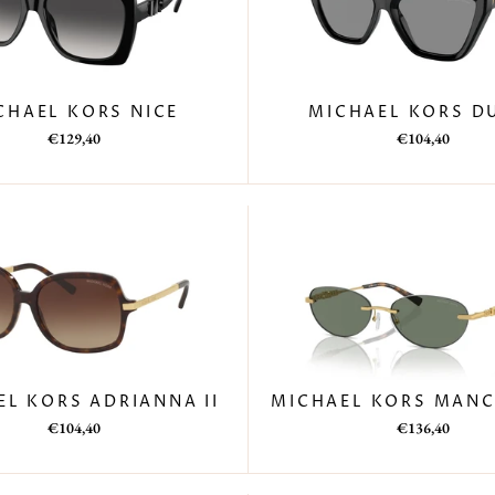
CHAEL KORS NICE
MICHAEL KORS D
Prezzo
Prezzo
Prezzo
Prezzo
€129,40
€104,40
di
scontato
di
scontato
listino
listino
EL KORS ADRIANNA II
MICHAEL KORS MAN
Prezzo
Prezzo
Prezzo
Prezzo
€104,40
€136,40
di
scontato
di
scontato
listino
listino