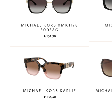
MICHAEL KORS 0MK1178
MI
30058G
Prezzo
Prezzo
€151,90
di
scontato
listino
MICHAEL KORS KARLIE
MICHA
Prezzo
Prezzo
€136,40
di
scontato
listino