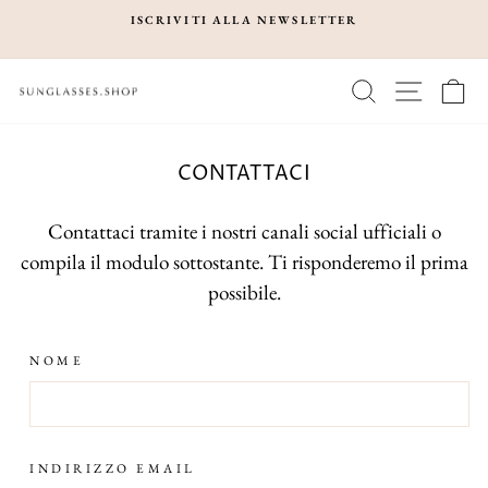
Vai
ISCRIVITI ALLA NEWSLETTER
SPEDI
direttamente
Metti
ai
in
CERCA
NAVIGA
C
contenuti
pausa
presentazione
CONTATTACI
Contattaci tramite i nostri canali social ufficiali o
compila il modulo sottostante. Ti risponderemo il prima
possibile.
NOME
INDIRIZZO EMAIL