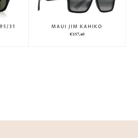
MAUI JIM KAHIKO
95/31
Prezzo
Prezzo
€157,40
di
scontato
listino