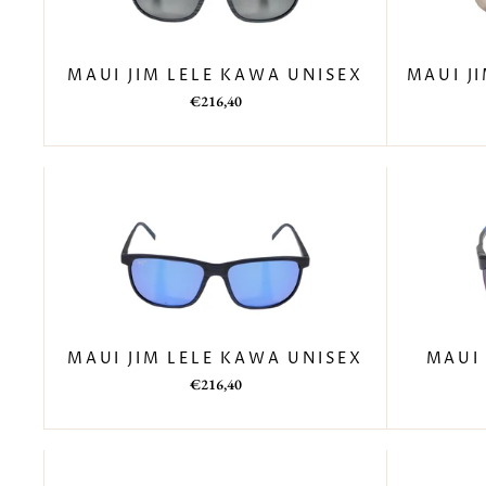
MAUI JIM LELE KAWA UNISEX
MAUI J
Prezzo
Prezzo
€216,40
di
scontato
listino
MAUI JIM LELE KAWA UNISEX
MAUI
Prezzo
Prezzo
€216,40
di
scontato
listino