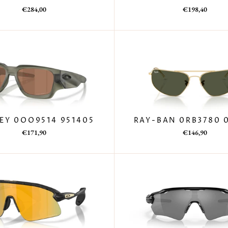
Prezzo
Prezzo
€284,00
€198,40
di
scontato
listino
EY 0OO9514 951405
RAY-BAN 0RB3780 0
Prezzo
Prezzo
Prezzo
Prezzo
€171,90
€146,90
di
scontato
di
scontato
listino
listino