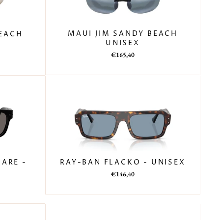
MAUI JIM SANDY BEACH
BEACH
UNISEX
Prezzo
Prezzo
€165,40
di
scontato
listino
RAY-BAN FLACKO - UNISEX
ARE -
Prezzo
Prezzo
€146,40
di
scontato
listino