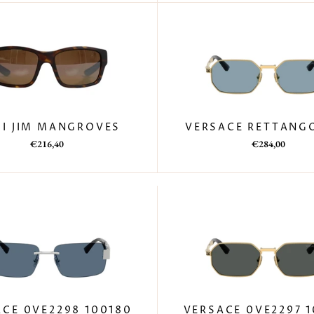
I JIM MANGROVES
VERSACE RETTANG
Prezzo
Prezzo
€216,40
€284,00
di
scontato
listino
CE 0VE2298 100180
VERSACE 0VE2297 