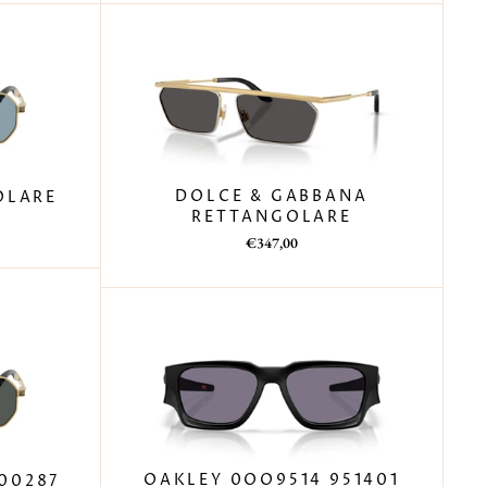
DOLCE & GABBANA
OLARE
RETTANGOLARE
€347,00
OAKLEY 0OO9514 951401
100287