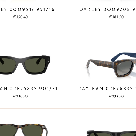
EY 0OO9517 951716
OAKLEY 0OO9208 9
Prezzo
Prezzo
Prezzo
Prezzo
€190,40
€181,90
di
scontato
di
scontato
listino
listino
AN 0RB7683S 901/31
RAY-BAN 0RB7683S 
Prezzo
Prezzo
Prezzo
Prezzo
€230,90
€238,90
di
scontato
di
scontato
listino
listino