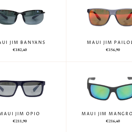
UI JIM BANYANS
MAUI JIM PAIL
Prezzo
Prezzo
Prezzo
Prezzo
€182,40
€156,90
di
scontato
di
scontato
listino
listino
MAUI JIM OPIO
MAUI JIM MANGR
Prezzo
Prezzo
Prezzo
Prezzo
€211,90
€216,40
di
scontato
di
scontato
listino
listino