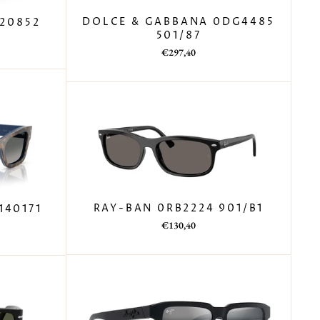
DOLCE & GABBANA 0DG4485
20852
501/87
Prezzo
Prezzo
€297,40
di
scontato
listino
RAY-BAN 0RB2224 901/B1
140171
Prezzo
Prezzo
€130,40
di
scontato
listino