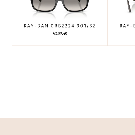
RAY-BAN 0RB2224 901/32
RAY-
Prezzo
Prezzo
€139,40
di
scontato
listino