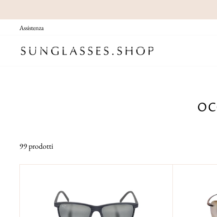
Vai
direttamente
Assistenza
ai
contenuti
OC
99 prodotti