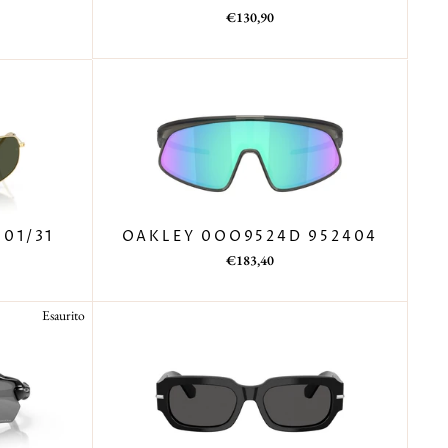
€130,90
OAKLEY 0OO9524D 952404
01/31
Prezzo
Prezzo
€183,40
di
scontato
listino
Esaurito