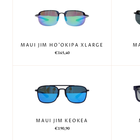
MAUI JIM HO'OKIPA XLARGE
MA
Prezzo
Prezzo
€165,40
di
scontato
listino
MAUI JIM KEOKEA
Prezzo
Prezzo
€190,90
di
scontato
listino