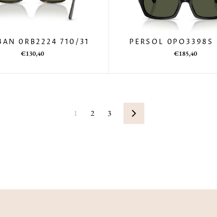
BAN 0RB2224 710/31
PERSOL 0PO3398S 
Prezzo
Prezzo
Prezzo
Prezzo
€130,40
€185,40
di
scontato
di
scontato
listino
listino
1
2
3
Successivo