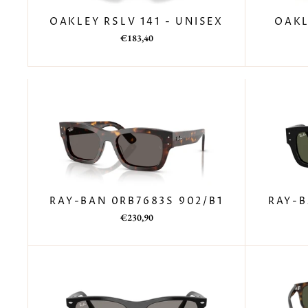
OAKLEY RSLV 141 - UNISEX
OAKL
Prezzo
Prezzo
€183,40
di
scontato
listino
RAY-BAN 0RB7683S 902/B1
RAY-B
Prezzo
Prezzo
€230,90
di
scontato
listino