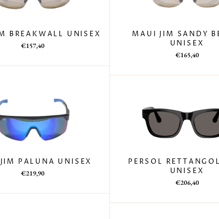
IM BREAKWALL UNISEX
MAUI JIM SANDY 
UNISEX
Prezzo
Prezzo
€157,40
di
scontato
Prezzo
Prezzo
€165,40
listino
di
scontato
listino
 JIM PALUNA UNISEX
PERSOL RETTANGOL
UNISEX
Prezzo
Prezzo
€219,90
di
scontato
Prezzo
Prezzo
€206,40
listino
di
scontato
listino