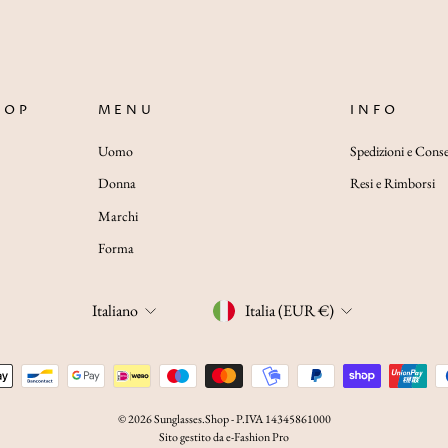
HOP
MENU
INFO
Uomo
Spedizioni e Cons
Donna
Resi e Rimborsi
Marchi
Forma
LINGUA
VALUTA
Italiano
Italia (EUR €)
© 2026 Sunglasses.Shop - P.IVA 14345861000
Sito gestito da e-Fashion Pro