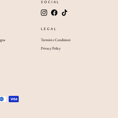
SOCIAL
INSERISCI
ISCRIVITI
Instagram
Facebook
TikTok
LA
TUA
EMAIL
LEGAL
egna
Termini e Condizioni
Privacy Policy