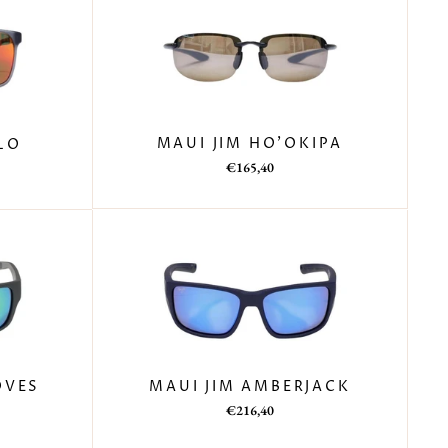
MAUI JIM HO'OKIPA
OLO
Prezzo
Prezzo
€165,40
di
scontato
listino
MAUI JIM AMBERJACK
OVES
Prezzo
Prezzo
€216,40
di
scontato
listino