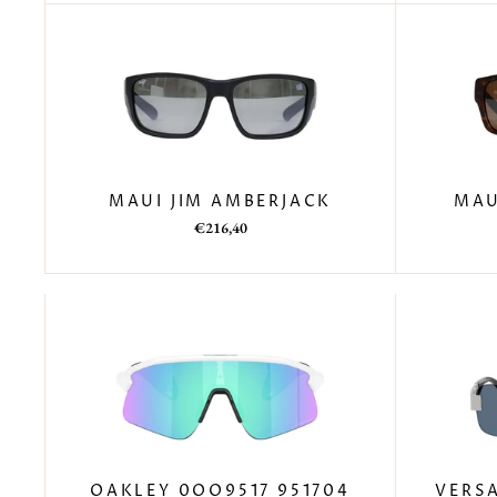
MAUI JIM AMBERJACK
MAU
Prezzo
Prezzo
€216,40
di
scontato
listino
OAKLEY 0OO9517 951704
VERSA