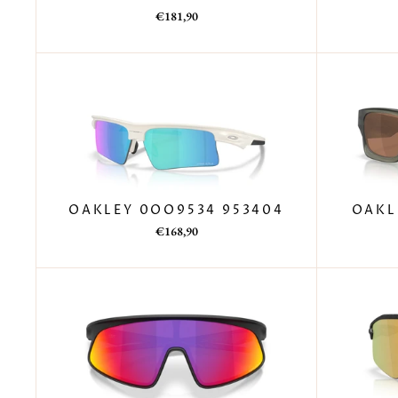
Prezzo
Prezzo
€181,90
di
scontato
listino
OAKLEY 0OO9534 953404
OAKL
Prezzo
Prezzo
€168,90
di
scontato
listino