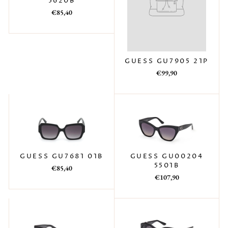
5620B
Prezzo
Prezzo
€85,40
di
scontato
listino
GUESS GU7905 21P
Prezzo
Prezzo
€99,90
di
scontato
listino
GUESS GU00204
GUESS GU7681 01B
5501B
Prezzo
Prezzo
€85,40
Prezzo
Prezzo
€107,90
di
scontato
di
scontato
listino
listino