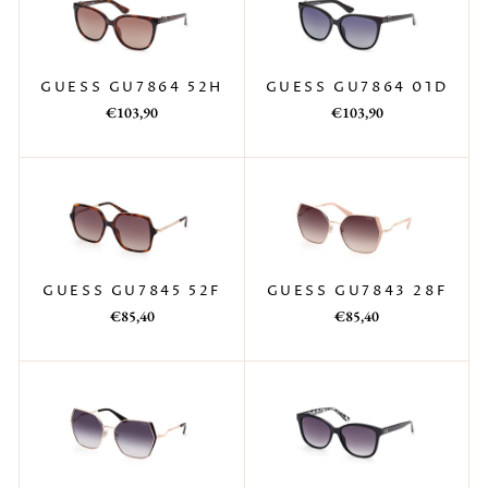
GUESS GU7864 01D
GUESS GU7864 52H
Prezzo
Prezzo
Prezzo
Prezzo
€103,90
€103,90
di
scontato
di
scontato
listino
listino
GUESS GU7843 28F
GUESS GU7845 52F
Prezzo
Prezzo
Prezzo
Prezzo
€85,40
€85,40
di
scontato
di
scontato
listino
listino