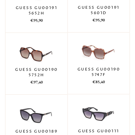
GUESS GU00191
GUESS GU00191
5601D
5652H
Prezzo
Prezzo
Prezzo
Prezzo
€95,90
€95,90
di
scontato
di
scontato
listino
listino
GUESS GU00190
GUESS GU00190
5747F
5752H
Prezzo
Prezzo
Prezzo
Prezzo
€85,40
€97,40
di
scontato
di
scontato
listino
listino
GUESS GU00111
GUESS GU00189