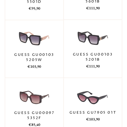
5601B
5501D
Prezzo
Prezzo
Prezzo
Prezzo
€111,90
€95,90
di
scontato
di
scontato
listino
listino
GUESS GU00103
GUESS GU00103
5201B
5205W
Prezzo
Prezzo
Prezzo
Prezzo
€111,90
€103,90
di
scontato
di
scontato
listino
listino
GUESS GU7905 01T
GUESS GU00097
5352F
Prezzo
Prezzo
€103,90
Prezzo
Prezzo
di
scontato
€85,40