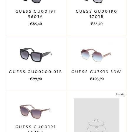
GUESS GU00190
GUESS GU00191
5701B
5601A
Prezzo
Prezzo
Prezzo
Prezzo
€85,40
€85,40
di
scontato
di
scontato
listino
listino
GUESS GU7913 33W
GUESS GU00200 01B
Prezzo
Prezzo
Prezzo
Prezzo
€103,90
€99,90
di
scontato
di
scontato
listino
listino
Esaurito
GUESS GU00191