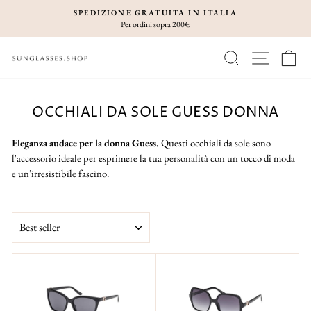
Vai
SPEDIZIONE GRATUITA IN ITALIA
direttamente
Per ordini sopra 200€
Metti
ai
in
CERCA
NAVIGA
C
contenuti
pausa
presentazione
OCCHIALI DA SOLE GUESS DONNA
Eleganza audace per la donna Guess.
Questi occhiali da sole sono
l'accessorio ideale per esprimere la tua personalità con un tocco di moda
e un'irresistibile fascino.
ORDINA