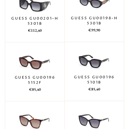
GUESS GU00198-H
GUESS GU00201-H
5301B
5301B
Prezzo
Prezzo
Prezzo
Prezzo
€99,90
€112,40
di
scontato
di
scontato
listino
listino
GUESS GU00196
GUESS GU00196
5101B
5152F
Prezzo
Prezzo
Prezzo
Prezzo
€85,40
€85,40
di
scontato
di
scontato
listino
listino