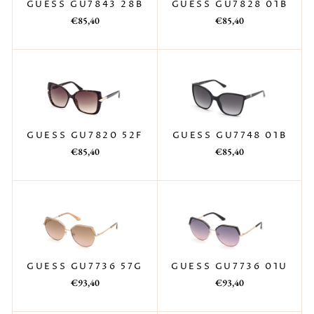
GUESS GU7828 01B
GUESS GU7843 28B
Prezzo
Prezzo
Prezzo
Prezzo
€85,40
€85,40
di
scontato
di
scontato
listino
listino
GUESS GU7748 01B
GUESS GU7820 52F
Prezzo
Prezzo
Prezzo
Prezzo
€85,40
€85,40
di
scontato
di
scontato
listino
listino
GUESS GU7736 01U
GUESS GU7736 57G
Prezzo
Prezzo
Prezzo
Prezzo
€93,40
€93,40
di
scontato
di
scontato
listino
listino