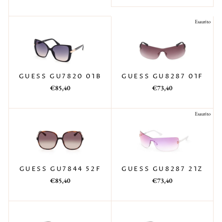
di
scontato
listino
listino
Esaurito
GUESS GU8287 01F
GUESS GU7820 01B
Prezzo
Prezzo
Prezzo
Prezzo
€73,40
€85,40
di
scontato
di
scontato
listino
listino
Esaurito
GUESS GU8287 21Z
GUESS GU7844 52F
Prezzo
Prezzo
Prezzo
Prezzo
€73,40
€85,40
di
scontato
di
scontato
listino
listino