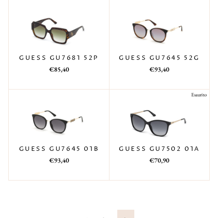
GUESS GU7645 52G
GUESS GU7681 52P
Prezzo
Prezzo
Prezzo
Prezzo
€93,40
€85,40
di
scontato
di
scontato
listino
listino
Esaurito
GUESS GU7502 01A
GUESS GU7645 01B
Prezzo
Prezzo
Prezzo
Prezzo
€70,90
€93,40
di
scontato
di
scontato
listino
listino