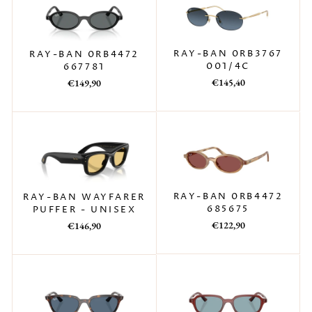
RAY-BAN 0RB3767
RAY-BAN 0RB4472
001/4C
667781
Prezzo
Prezzo
Prezzo
Prezzo
€145,40
€149,90
di
scontato
di
scontato
listino
listino
RAY-BAN 0RB4472
RAY-BAN WAYFARER
685675
PUFFER - UNISEX
Prezzo
Prezzo
Prezzo
Prezzo
€122,90
€146,90
di
scontato
di
scontato
listino
listino