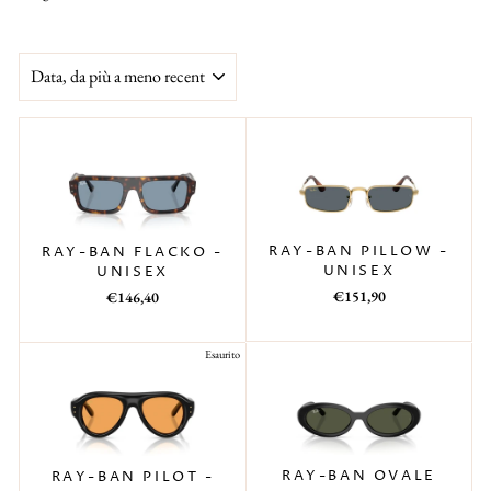
ORDINA
RAY-BAN PILLOW -
RAY-BAN FLACKO -
UNISEX
UNISEX
Prezzo
Prezzo
Prezzo
Prezzo
€151,90
€146,40
di
scontato
di
scontato
listino
listino
Esaurito
RAY-BAN OVALE
RAY-BAN PILOT -