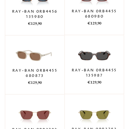
RAY-BAN 0RB4455
RAY-BAN 0RB4456
680980
135980
Prezzo
Prezzo
Prezzo
Prezzo
€129,90
€129,90
di
scontato
di
scontato
listino
listino
RAY-BAN 0RB4455
RAY-BAN 0RB4455
135987
680873
Prezzo
Prezzo
Prezzo
Prezzo
€129,90
€129,90
di
scontato
di
scontato
listino
listino