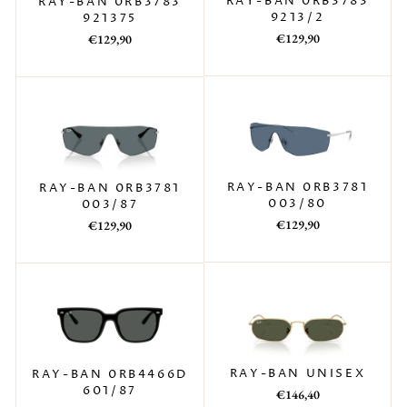
RAY-BAN 0RB3783
RAY-BAN 0RB3783
9213/2
921375
Prezzo
Prezzo
Prezzo
Prezzo
€129,90
€129,90
di
scontato
di
scontato
listino
listino
RAY-BAN 0RB3781
RAY-BAN 0RB3781
003/80
003/87
Prezzo
Prezzo
Prezzo
Prezzo
€129,90
€129,90
di
scontato
di
scontato
listino
listino
RAY-BAN UNISEX
RAY-BAN 0RB4466D
601/87
Prezzo
Prezzo
€146,40