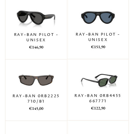
RAY-BAN PILOT -
RAY-BAN PILOT -
UNISEX
UNISEX
Prezzo
Prezzo
Prezzo
Prezzo
€151,90
€146,90
di
scontato
di
scontato
listino
listino
RAY-BAN 0RB4455
RAY-BAN 0RB2225
667771
710/B1
Prezzo
Prezzo
€122,90
€145,00
di
scontato
listino