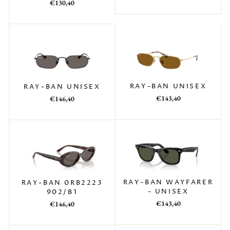
Prezzo
Prezzo
di
scontato
€130,40
di
scontato
listino
listino
RAY-BAN UNISEX
RAY-BAN UNISEX
Prezzo
Prezzo
Prezzo
Prezzo
€143,40
€146,40
di
scontato
di
scontato
listino
listino
RAY-BAN WAYFARER
RAY-BAN 0RB2223
- UNISEX
902/B1
Prezzo
Prezzo
Prezzo
Prezzo
€143,40
€146,40
di
scontato
di
scontato
listino
listino