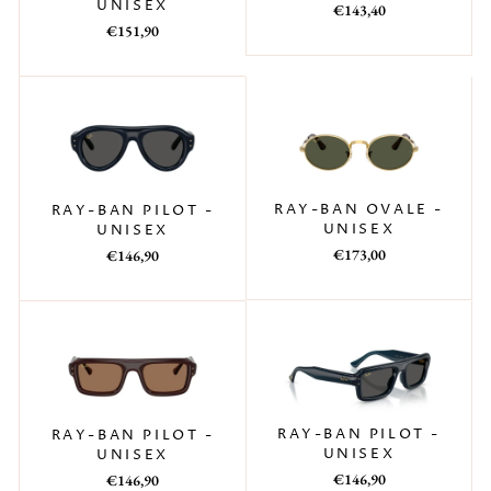
UNISEX
Prezzo
Prezzo
€143,40
Prezzo
Prezzo
di
scontato
€151,90
di
scontato
listino
listino
RAY-BAN OVALE -
RAY-BAN PILOT -
UNISEX
UNISEX
Prezzo
Prezzo
€173,00
€146,90
di
scontato
listino
RAY-BAN PILOT -
RAY-BAN PILOT -
UNISEX
UNISEX
Prezzo
Prezzo
Prezzo
Prezzo
€146,90
€146,90