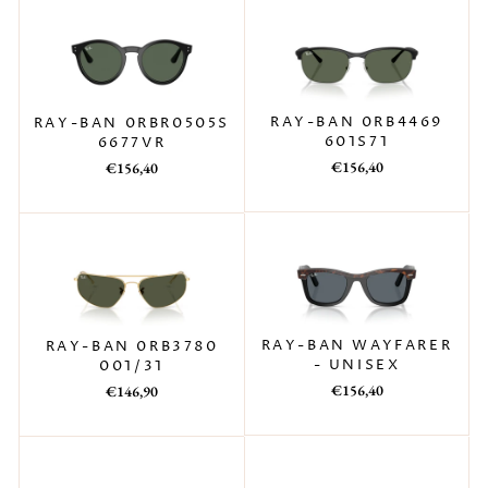
RAY-BAN 0RB4469
RAY-BAN 0RBR0505S
601S71
6677VR
Prezzo
Prezzo
Prezzo
Prezzo
€156,40
€156,40
di
scontato
di
scontato
listino
listino
RAY-BAN WAYFARER
RAY-BAN 0RB3780
- UNISEX
001/31
Prezzo
Prezzo
Prezzo
Prezzo
€156,40
€146,90
di
scontato
di
scontato
listino
listino