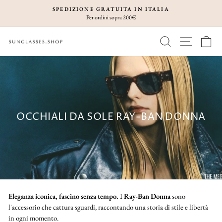
Vai
SPEDIZIONE GRATUITA IN ITALIA
direttamente
Per ordini sopra 200€
Metti
ai
in
CERCA
NAVIGA
C
contenuti
pausa
presentazione
OCCHIALI DA SOLE RAY-BAN DONNA
Eleganza iconica, fascino senza tempo.
I
Ray-Ban Donna
sono
l'accessorio che cattura sguardi, raccontando una storia di stile e libertà
in ogni momento.