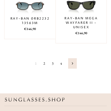
RAY-BAN MEGA
RAY-BAN 0RB2232
WAYFARER II -
13563M
UNISEX
Prezzo
Prezzo
€146,90
Prezzo
Prezzo
€146,90
di
scontato
di
scontato
listino
listino
1
2
3
4
Successivo